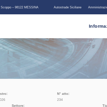
a Scoppo – 98122 MESSINA
Autostrade Siciliane
Amministrazi
Informa
stro:
N° atto:
026
234
Settore:
Ti