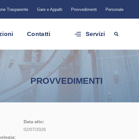
one Trasparente
Gare e Appalti
Provvedimenti
Personale
zioni
Contatti
Servizi
PROVVEDIMENTI
Data atto:
02/07/2026
pologia: