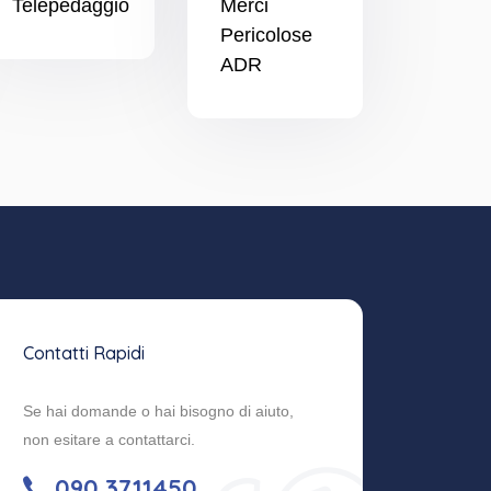
Telepedaggio
Merci
Pericolose
ADR
Contatti Rapidi
Se hai domande o hai bisogno di aiuto,
non esitare a contattarci.
090 3711450