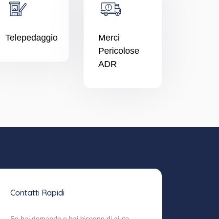
Telepedaggio
Merci
Pericolose
ADR
Contatti Rapidi
Se hai domande o hai bisogno di aiuto,