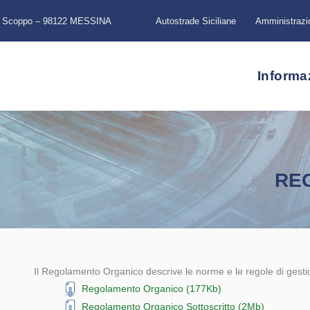
a Scoppo – 98122 MESSINA
Autostrade Siciliane
Amministrazi
Informa
RE
Il Regolamento Organico descrive le norme e le regole di gestio
Regolamento Organico (177Kb)
Regolamento Organico Sottoscritto (2Mb)